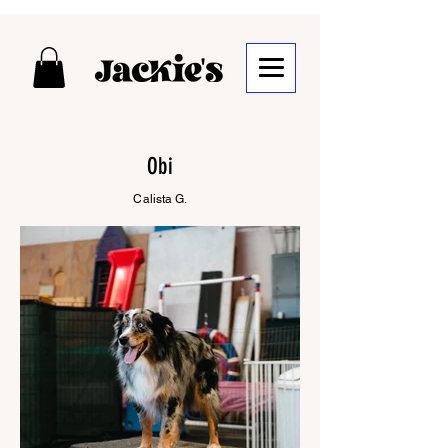
Obi
Calista G.