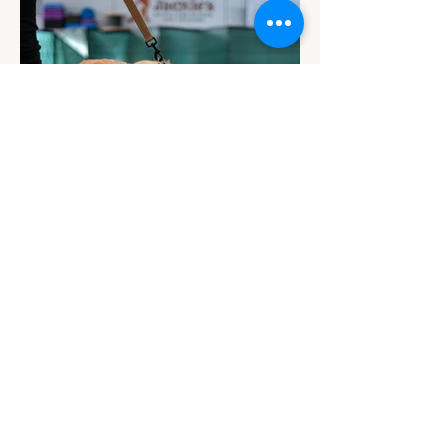
Contact
Email Us
info@jackiesbasicsandbeyond.com